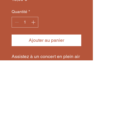
Quantité
*
Ajouter au panier
Assistez à un concert en plein air 
avec vue sur le coucher de soleil.
Contact et réservation auprès du gardien:
Lucas Bessy
06 78 05 22 22
refugedeloriol@gmail.com