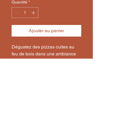
Quantité
*
Ajouter au panier
Dégustez des pizzas cuites au 
feu de bois dans une ambiance 
chaleureuse.
Contact et réservation auprès du gardien:
Lucas Bessy
06 78 05 22 22
refugedeloriol@gmail.com